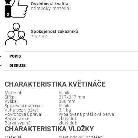
Osvědčená kvalita
německý materiál
Spokojenost zákazníků
⭐⭐⭐⭐⭐
POPIS
DISKUZE
CHARAKTERISTIKA KVĚTINÁČE
Materiál:
hliník
Šířka:
317x317 mm
Výška:
380 mm
Spojovací materiál:
hliník
Váha bez vložky:
3,1 kg
Povrchová úprava:
vypalovaná prášková barva
Barva rámu:
zlatý dub
Barva výplně:
zlatý dub
CHARAKTERISTIKA VLOŽKY
Materiál:
plast odolný UV záření