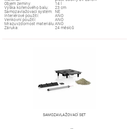
Objem zeminy:
14 l
Výška kořenového balu:
23 cm
Samozavlažovací systém:
NE
Interiérové použití:
ANO
Venkovní použití:
ANO
Mrazuvzdornost materiálu:
ANO
Záruka:
24 měsíců
SAMOZAVLAŽOVACÍ SET