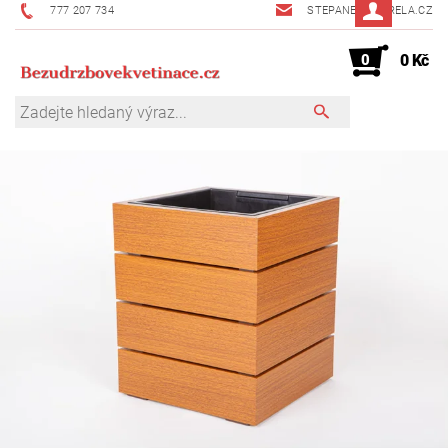
777 207 734
STEPANEK@MIRELA.CZ
0
0 Kč