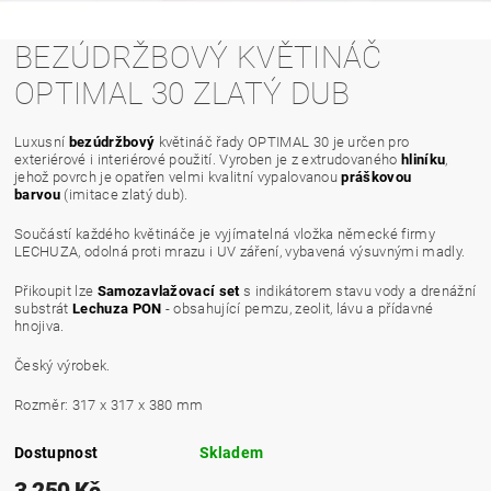
BEZÚDRŽBOVÝ KVĚTINÁČ
OPTIMAL 30 ZLATÝ DUB
Luxusní
bezúdržbový
květináč řady OPTIMAL 30 je určen pro
exteriérové i interiérové použití. Vyroben je z extrudovaného
hliníku
,
jehož povrch je opatřen velmi kvalitní vypalovanou
práškovou
barvou
(imitace zlatý dub).
Součástí každého květináče je vyjímatelná vložka německé firmy
LECHUZA, odolná proti mrazu i UV záření, vybavená výsuvnými madly.
Přikoupit lze
Samozavlažovací set
s indikátorem stavu vody a drenážní
substrát
Lechuza PON
- obsahující pemzu, zeolit, lávu a přídavné
hnojiva.
Český výrobek.
Rozměr: 317 x 317 x 380 mm
Dostupnost
Skladem
3 250 Kč