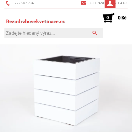
777 207 734
STEPANEK@MIRELA.CZ
0
0 Kč