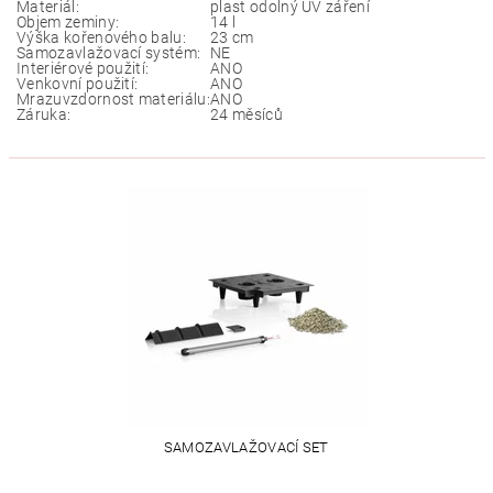
Materiál:
plast odolný UV záření
Objem zeminy:
14 l
Výška kořenového balu:
23 cm
Samozavlažovací systém:
NE
Interiérové použití:
ANO
Venkovní použití:
ANO
Mrazuvzdornost materiálu:
ANO
Záruka:
24 měsíců
SAMOZAVLAŽOVACÍ SET