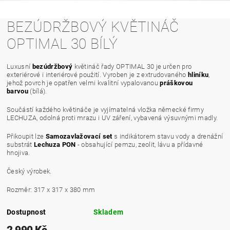
BEZÚDRŽBOVÝ KVĚTINÁČ
OPTIMAL 30 BÍLÝ
Luxusní
bezúdržbový
květináč řady OPTIMAL 30 je určen pro
exteriérové i interiérové použití. Vyroben je z extrudovaného
hliníku
,
jehož povrch je opatřen velmi kvalitní vypalovanou
práškovou
barvou
(bílá).
Součástí každého květináče je vyjímatelná vložka německé firmy
LECHUZA, odolná proti mrazu i UV záření, vybavená výsuvnými madly.
Přikoupit lze
Samozavlažovací set
s indikátorem stavu vody a drenážní
substrát
Lechuza PON
- obsahující pemzu, zeolit, lávu a přídavné
hnojiva.
Český výrobek.
Rozměr: 317 x 317 x 380 mm
Dostupnost
Skladem
2 990 Kč