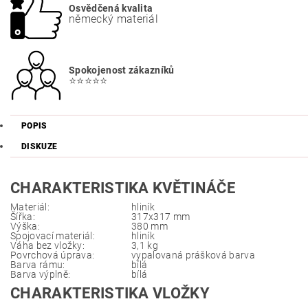
Osvědčená kvalita
německý materiál
Spokojenost zákazníků
⭐⭐⭐⭐⭐
POPIS
DISKUZE
CHARAKTERISTIKA KVĚTINÁČE
Materiál:
hliník
Šířka:
317x317 mm
Výška:
380 mm
Spojovací materiál:
hliník
Váha bez vložky:
3,1 kg
Povrchová úprava:
vypalovaná prášková barva
Barva rámu:
bílá
Barva výplně:
bílá
CHARAKTERISTIKA VLOŽKY