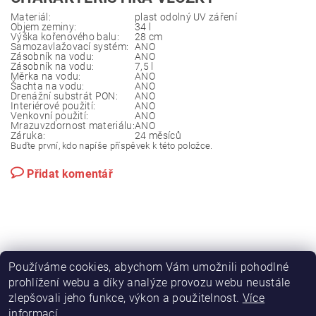
Materiál:
plast odolný UV záření
Objem zeminy:
34 l
Výška kořenového balu:
28 cm
Samozavlažovací systém:
ANO
Zásobník na vodu:
ANO
Zásobník na vodu:
7,5 l
Měrka na vodu:
ANO
Šachta na vodu:
ANO
Drenážní substrát PON:
ANO
Interiérové použití:
ANO
Venkovní použití:
ANO
Mrazuvzdornost materiálu:
ANO
Záruka:
24 měsíců
Buďte první, kdo napíše příspěvek k této položce.
Přidat komentář
Používáme cookies, abychom Vám umožnili pohodlné
|
|
|
Možnosti platby
Možnost dopravy
Obchodní podmínky
prohlížení webu a díky analýze provozu webu neustále
|
Reklamační řád
Kontakt
zlepšovali jeho funkce, výkon a použitelnost.
Více
informací