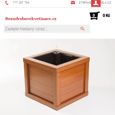
777 207 734
STEPANEK@MIRELA.CZ
0
0 Kč