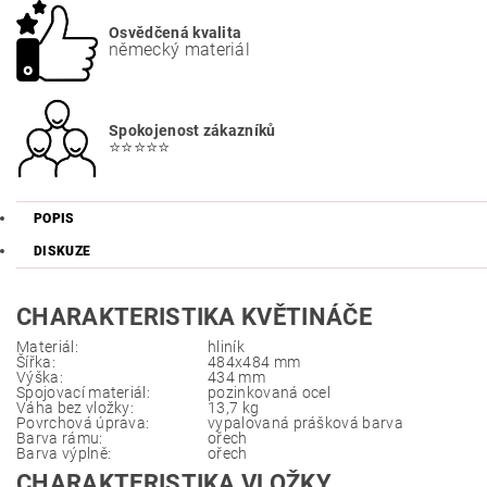
Osvědčená kvalita
německý materiál
Spokojenost zákazníků
⭐⭐⭐⭐⭐
POPIS
DISKUZE
CHARAKTERISTIKA KVĚTINÁČE
Materiál:
hliník
Šířka:
484x484 mm
Výška:
434 mm
Spojovací materiál:
pozinkovaná ocel
Váha bez vložky:
13,7 kg
Povrchová úprava:
vypalovaná prášková barva
Barva rámu:
ořech
Barva výplně:
ořech
CHARAKTERISTIKA VLOŽKY