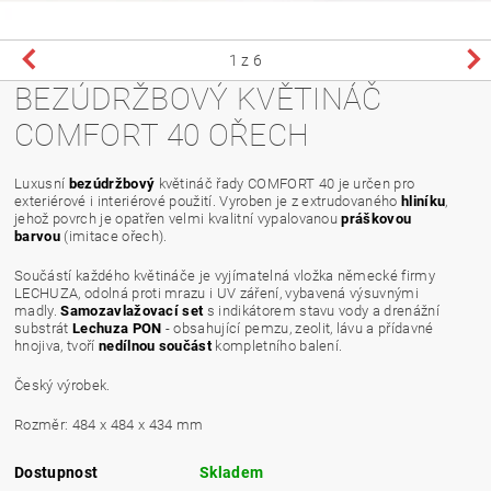
1
z 6
BEZÚDRŽBOVÝ KVĚTINÁČ
COMFORT 40 OŘECH
Luxusní
bezúdržbový
květináč řady COMFORT 40 je určen pro
exteriérové i interiérové použití. Vyroben je z extrudovaného
hliníku
,
jehož povrch je opatřen velmi kvalitní vypalovanou
práškovou
barvou
(imitace ořech).
Součástí každého květináče je vyjímatelná vložka německé firmy
LECHUZA, odolná proti mrazu i UV záření, vybavená výsuvnými
madly.
S
amozavlažovací set
s indikátorem stavu vody a drenážní
substrát
Lechuza PON
- obsahující pemzu, zeolit, lávu a přídavné
hnojiva, tvoří
nedílnou součást
kompletního balení.
Český výrobek.
Rozměr: 484 x 484 x 434 mm
Dostupnost
Skladem